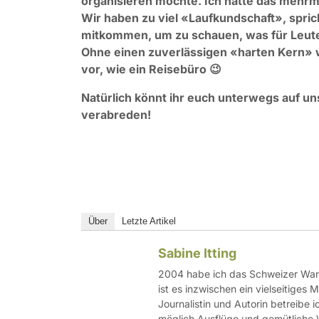
organisieren möchte. Ich hatte das mehrmal
Wir haben zu viel «Laufkundschaft», spri
mitkommen, um zu schauen, was für Leute 
Ohne einen zuverlässigen «harten Kern» wi
vor, wie ein Reisebüro 😉
Natürlich könnt ihr euch unterwegs auf 
verabreden!
Über
Letzte Artikel
Sabine Itting
2004 habe ich das Schweizer Wand
ist es inzwischen ein vielseitiges
Journalistin und Autorin betreibe i
möglich Ausflüge und gemütliche 