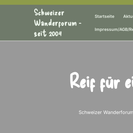
Skip
Schweizer
to
Startseite
Aktu
content
Wanderforum -
Impressum/AGB/Re
seit 2004
Reif für 
Schweizer Wanderforum