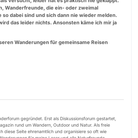
s versucht, leider hat es praktisch nie geklappt.
ch, Wanderfreunde, die ein- oder zweimal
so dabei sind und sich dann nie wieder melden.
rd das leider nichts. Ansonsten käme ich mir ja
unseren Wanderungen für gemeinsame Reisen
erforum gegründet. Erst als Diskussionsforum gestartet,
 Magazin rund um Wandern, Outdoor und Natur. Als freie
ch diese Seite ehrenamtlich und organisiere so oft wie
Wanderungen für meine Leser und alle Naturfreunde.