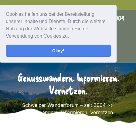
Skip
to
Cookies helfen uns bei der Bereitstellung
Schweizer Wanderforum - seit 2004
content
unserer Inhalte und Dienste. Durch die weitere
Nutzung der Webseite stimmen Sie der
Menu
Verwendung von Cookies zu.
Okay!
Genusswandern. Informieren.
Vernetzen.
Schweizer Wanderforum – seit 2004
>>
Genusswandern. Informieren. Vernetzen.