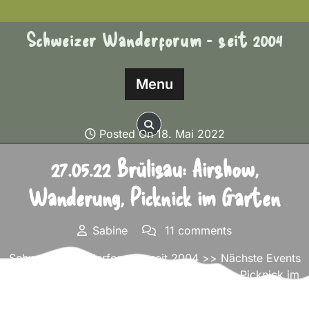
Skip
to
Schweizer Wanderforum - seit 2004
content
Menu
Posted On 18. Mai 2022
27.05.22 Brülisau: Airshow,
Wanderung, Picknick im Garten
Sabine
11 comments
Schweizer Wanderforum – seit 2004
>>
Nächste Events
>> 27.05.22 Brülisau: Airshow, Wanderung, Picknick im
Garten