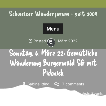
Skip
to
Schweizer Wanderforum - seit 2004
content
Menu
Posted On 3. März 2022
Sonntag, 6. März 22: Gemütliche
Wanderung Burgerwald SG mit
Picknick
Sabine Itting
7 comments
Schweizer Wanderforum – seit 2004
>>
Nächste Events
>> Sonntag, 6. März 22: Gemütliche Wanderung
Burgerwald SG mit Picknick