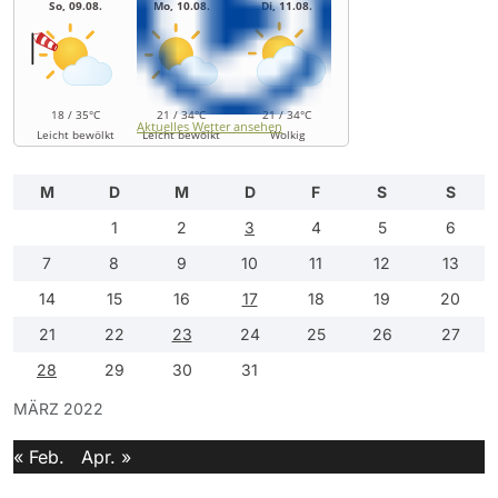
So, 09.08.
Mo, 10.08.
Di, 11.08.
18 / 35°C
21 / 34°C
21 / 34°C
Aktuelles Wetter ansehen
Leicht bewölkt
Leicht bewölkt
Wolkig
M
D
M
D
F
S
S
1
2
3
4
5
6
7
8
9
10
11
12
13
14
15
16
17
18
19
20
21
22
23
24
25
26
27
28
29
30
31
MÄRZ 2022
« Feb.
Apr. »