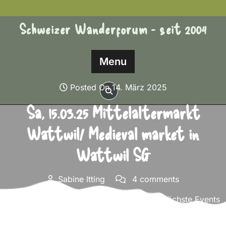
Skip
to
Schweizer Wanderforum - seit 2004
content
Menu
Posted On 14. März 2025
Sa, 15.03.25 Mittelaltermarkt
Wattwil/ Medieval market in
Wattwil SG
Sabine Itting
4 comments
Schweizer Wanderforum – seit 2004
>>
Nächste Events
>> Sa, 15.03.25 Mittelaltermarkt Wattwil/ Medieval
market in Wattwil SG