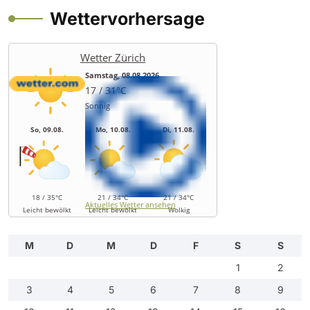
Wettervorhersage
Wetter Zürich
Samstag, 08.08.2026
17 / 31°C
Sonnig
So, 09.08.
Mo, 10.08.
Di, 11.08.
18 / 35°C
21 / 34°C
21 / 34°C
Aktuelles Wetter ansehen
Leicht bewölkt
Leicht bewölkt
Wolkig
M
D
M
D
F
S
S
1
2
3
4
5
6
7
8
9