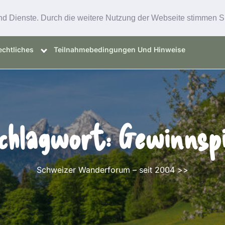
e und Dienste. Durch die weitere Nutzung der Webseite stimmen
ell: News Und Events
Wandertipps
Ratgeber
chtliches
Teilnahmebedingungen Und Hinweise
chlagwort:
Gewinnspi
Schweizer Wanderforum – seit 2004
>>