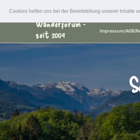
Skip
Schweizer
to
Cookies helfen uns bei der Bereitstellung unserer Inhalt
Startseite
Aktu
content
Wanderforum -
Impressum/AGB/Re
seit 2004
S